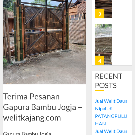
Nipah
di
4
PRAWI
OCTOBER
Jual
28, 2024
Welit
0
Daun
Nipah
di
5
MUJA-
MUJU
RECENT
Jual
POSTS
OCTOBER
Welit
26, 2024
Daun
Terima Pesanan
0
Nipah
Jual Welit Daun
Gapura Bambu Jogja –
di
1
Nipah di
PATAN
welitkajang.com
PATANGPULU
HAN
OCTOBER
Jual
28, 2024
Jual Welit Daun
Gapura Bambu Jogja
Welit