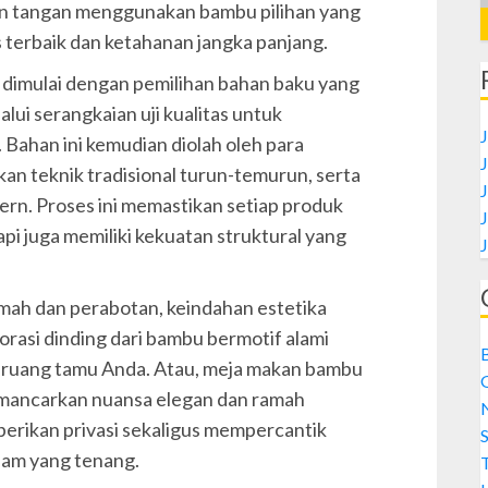
n tangan menggunakan bambu pilihan yang
s terbaik dan ketahanan jangka panjang.
dimulai dengan pemilihan bahan baku yang
ui serangkaian uji kualitas untuk
Bahan ini kemudian diolah oleh para
n teknik tradisional turun-temurun, serta
J
n. Proses ini memastikan setiap produk
api juga memiliki kekuatan struktural yang
umah dan perabotan, keindahan estetika
rasi dinding dari bambu bermotif alami
a ruang tamu Anda. Atau, meja makan bambu
memancarkan nuansa elegan dan ramah
berikan privasi sekaligus mempercantik
S
am yang tenang.