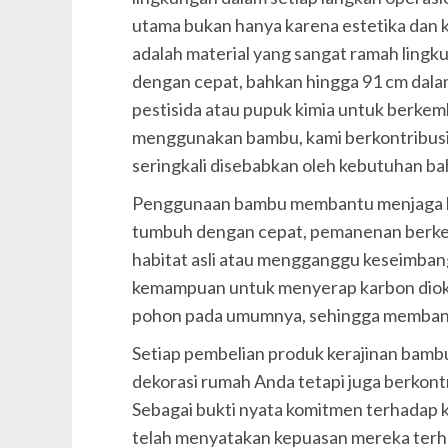
utama bukan hanya karena estetika dan 
adalah material yang sangat ramah lin
dengan cepat, bahkan hingga 91 cm dalam
pestisida atau pupuk kimia untuk berke
menggunakan bambu, kami berkontribusi
seringkali disebabkan oleh kebutuhan bah
Penggunaan bambu membantu menjaga k
tumbuh dengan cepat, pemanenan berkel
habitat asli atau mengganggu keseimbang
kemampuan untuk menyerap karbon dioks
pohon pada umumnya, sehingga membant
Setiap pembelian produk kerajinan bamb
dekorasi rumah Anda tetapi juga berkontr
Sebagai bukti nyata komitmen terhadap 
telah menyatakan kepuasan mereka terha