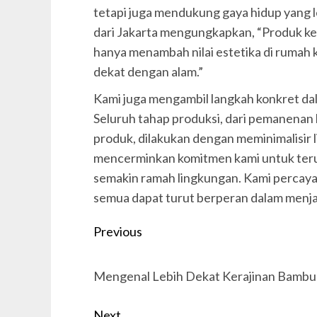
tetapi juga mendukung gaya hidup yang l
dari Jakarta mengungkapkan, “Produk ke
hanya menambah nilai estetika di rumah 
dekat dengan alam.”
Kami juga mengambil langkah konkret dal
Seluruh tahap produksi, dari pemanenan
produk, dilakukan dengan meminimalisir 
mencerminkan komitmen kami untuk teru
semakin ramah lingkungan. Kami percaya, 
semua dapat turut berperan dalam menj
Post
Previous
navigation
Previous
Mengenal Lebih Dekat Kerajinan Bambu 
post:
Next