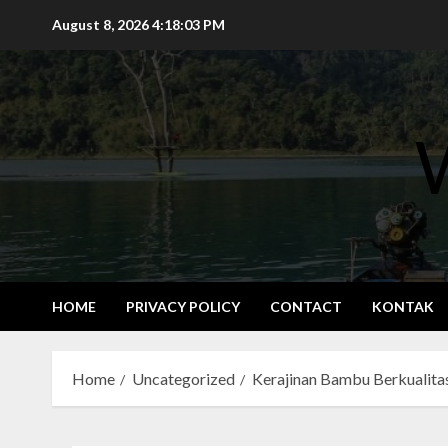
Skip
August 8, 2026
4:18:04 PM
to
content
HOME
PRIVACY POLICY
CONTACT
KONTAK
Home
Uncategorized
Kerajinan Bambu Berkualita