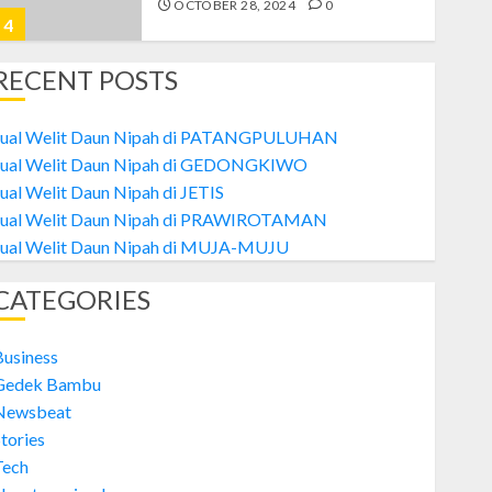
OCTOBER 28, 2024
0
4
RECENT POSTS
Welit
Jual Welit Daun Nipah di MUJA-
Jual Welit Daun Nipah di PATANGPULUHAN
MUJU
Jual Welit Daun Nipah di GEDONGKIWO
OCTOBER 26, 2024
0
ual Welit Daun Nipah di JETIS
5
Jual Welit Daun Nipah di PRAWIROTAMAN
Jual Welit Daun Nipah di MUJA-MUJU
Welit
CATEGORIES
Jual Welit Daun Nipah di
PATANGPULUHAN
OCTOBER 28, 2024
0
Business
1
Gedek Bambu
Newsbeat
tories
Welit
Tech
Jual Welit Daun Nipah di