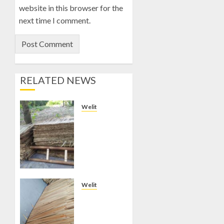
website in this browser for the
next time I comment.
RELATED NEWS
Welit
Jual
Welit
Daun
Nipah di
PATANGPULUHAN
OCTOBER
Welit
28, 2024
Jual
0
Welit
Daun