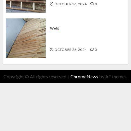
OCTOBER 26, 2024
0
Welit
Jual Welit Daun Nipah di
BROTOKUSUMAN
OCTOBER 26, 2024
0
Copyright © All rights reserved.
|
ChromeNews
by AF themes.