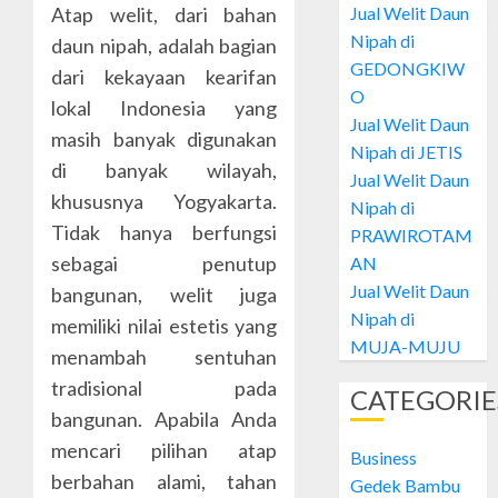
28, 2024
Jual Welit Daun
Atap welit, dari bahan
Welit
0
Nipah di
daun nipah, adalah bagian
Daun
GEDONGKIW
Nipah
dari kekayaan kearifan
di
O
2
lokal Indonesia yang
GEDON
Jual Welit Daun
masih banyak digunakan
Nipah di JETIS
OCTOBER
di banyak wilayah,
Jual
Jual Welit Daun
28, 2024
Welit
khususnya Yogyakarta.
Nipah di
0
Daun
Tidak hanya berfungsi
PRAWIROTAM
Nipah
sebagai penutup
AN
di
3
Jual Welit Daun
JETIS
bangunan, welit juga
Nipah di
memiliki nilai estetis yang
OCTOBER
Jual
MUJA-MUJU
28, 2024
menambah sentuhan
Welit
0
tradisional pada
Daun
CATEGORIE
Nipah
bangunan. Apabila Anda
di
4
mencari pilihan atap
Business
PRAWI
berbahan alami, tahan
Gedek Bambu