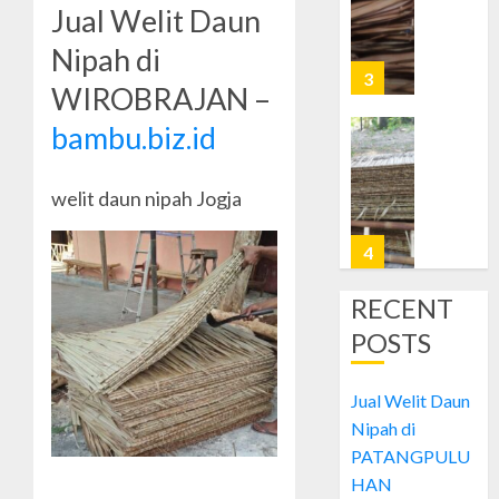
Jual Welit Daun
0
Daun
Nipah
Nipah di
di
4
WIROBRAJAN –
PRAWI
bambu.biz.id
OCTOBER
Jual
28, 2024
Welit
0
welit daun nipah Jogja
Daun
Nipah
di
5
MUJA-
MUJU
RECENT
Jual
POSTS
OCTOBER
Welit
26, 2024
Daun
0
Nipah
Jual Welit Daun
di
1
Nipah di
PATAN
PATANGPULU
HAN
OCTOBER
Jual