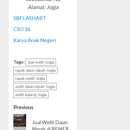
Alamat: Jogja
SBFLASHART
CSO 16
Karya Anak Negeri
Tags:
Jual welit Jogja
rapak daun nipah Jogja
rapak welit Jogja
welit daun nipah Jogja
welit kajang Jogja
Post
Previous
navigation
Previous
Jual Welit Daun
post:
Nipah di BENER