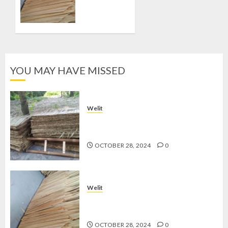
Nipah di
GEDONGKIWO
OCTOBER
28, 2024
0
YOU MAY HAVE MISSED
Welit
Jual Welit Daun Nipah di
PATANGPULUHAN
OCTOBER 28, 2024
0
Welit
Jual Welit Daun Nipah di
GEDONGKIWO
OCTOBER 28, 2024
0