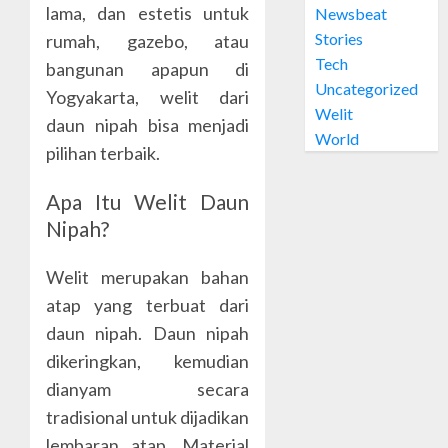
OCTOBER
lama, dan estetis untuk
Newsbeat
Jual
28, 2024
Stories
Welit
rumah, gazebo, atau
0
Daun
Tech
bangunan apapun di
Nipah
Uncategorized
Yogyakarta, welit dari
di
5
Welit
daun nipah bisa menjadi
MUJA-
World
MUJU
pilihan terbaik.
OCTOBER
Apa Itu Welit Daun
26, 2024
Nipah?
0
Welit merupakan bahan
atap yang terbuat dari
daun nipah. Daun nipah
dikeringkan, kemudian
dianyam secara
tradisional untuk dijadikan
lembaran atap. Material