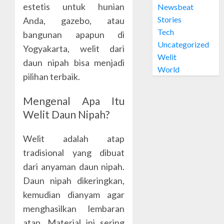
OCTOBER
estetis untuk hunian
Newsbeat
Jual
28, 2024
Stories
Welit
Anda, gazebo, atau
0
Daun
Tech
bangunan apapun di
Nipah
Uncategorized
Yogyakarta, welit dari
di
5
Welit
daun nipah bisa menjadi
MUJA-
World
MUJU
pilihan terbaik.
OCTOBER
Mengenal Apa Itu
26, 2024
Welit Daun Nipah?
0
Welit adalah atap
tradisional yang dibuat
dari anyaman daun nipah.
Daun nipah dikeringkan,
kemudian dianyam agar
menghasilkan lembaran
atap. Material ini sering