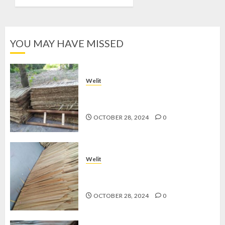
OCTOBER
28, 2024
0
YOU MAY HAVE MISSED
Welit
Jual Welit Daun Nipah di
PATANGPULUHAN
OCTOBER 28, 2024
0
Welit
Jual Welit Daun Nipah di
GEDONGKIWO
OCTOBER 28, 2024
0