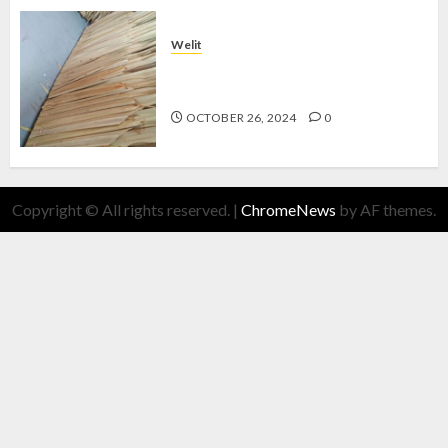
Welit
Jual Welit Daun Nipah di
BROTOKUSUMAN
OCTOBER 26, 2024
0
Copyright © All rights reserved.
|
ChromeNews
by AF themes.