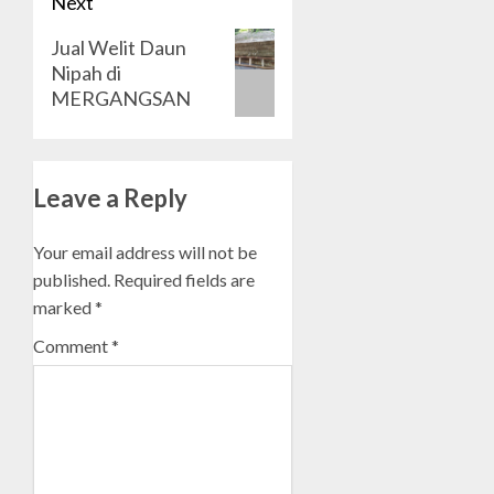
Next
Next
Jual Welit Daun
Nipah di
post:
MERGANGSAN
Leave a Reply
Your email address will not be
published.
Required fields are
marked
*
Comment
*