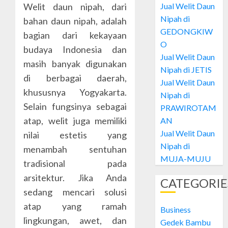
28, 2024
Jual Welit Daun
Welit daun nipah, dari
Welit
0
Nipah di
bahan daun nipah, adalah
Daun
GEDONGKIW
Nipah
bagian dari kekayaan
di
O
2
budaya Indonesia dan
GEDON
Jual Welit Daun
masih banyak digunakan
Nipah di JETIS
OCTOBER
di berbagai daerah,
Jual
Jual Welit Daun
28, 2024
Welit
khususnya Yogyakarta.
Nipah di
0
Daun
Selain fungsinya sebagai
PRAWIROTAM
Nipah
atap, welit juga memiliki
AN
di
3
Jual Welit Daun
JETIS
nilai estetis yang
Nipah di
menambah sentuhan
OCTOBER
Jual
MUJA-MUJU
28, 2024
tradisional pada
Welit
0
arsitektur. Jika Anda
Daun
CATEGORIE
Nipah
sedang mencari solusi
di
4
atap yang ramah
Business
PRAWI
lingkungan, awet, dan
Gedek Bambu