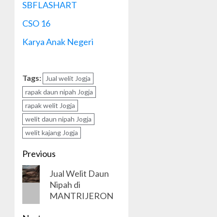
SBFLASHART
CSO 16
Karya Anak Negeri
Tags:
Jual welit Jogja
rapak daun nipah Jogja
rapak welit Jogja
welit daun nipah Jogja
welit kajang Jogja
Post
Previous
navigation
Previous
Jual Welit Daun
Nipah di
post:
MANTRIJERON