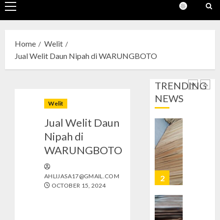
Daun
Primary
0
Nipah
Menu
di
1
PATAN
Home
Welit
OCTOBER
Jual Welit Daun Nipah di WARUNGBOTO
Jual
28, 2024
Welit
0
Daun
TRENDING
Nipah
NEWS
di
2
Welit
GEDON
Jual Welit Daun
OCTOBER
Jual
Nipah di
28, 2024
Welit
WARUNGBOTO
0
Daun
Nipah
di
AHLIJASA17@GMAIL.COM
3
OCTOBER 15, 2024
JETIS
OCTOBER
Jual
28, 2024
Welit