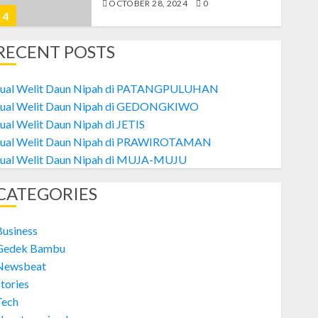
OCTOBER 28, 2024
0
4
RECENT POSTS
Welit
Jual Welit Daun Nipah di MUJA-
Jual Welit Daun Nipah di PATANGPULUHAN
MUJU
Jual Welit Daun Nipah di GEDONGKIWO
OCTOBER 26, 2024
0
ual Welit Daun Nipah di JETIS
5
Jual Welit Daun Nipah di PRAWIROTAMAN
Jual Welit Daun Nipah di MUJA-MUJU
Welit
CATEGORIES
Jual Welit Daun Nipah di
PATANGPULUHAN
OCTOBER 28, 2024
0
Business
1
Gedek Bambu
Newsbeat
tories
Welit
Tech
Jual Welit Daun Nipah di