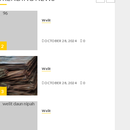
1
Welit
Jual Welit Daun Nipah di
GEDONGKIWO
OCTOBER 28, 2024
0
2
Welit
Jual Welit Daun Nipah di JETIS
OCTOBER 28, 2024
0
3
Welit
Jual Welit Daun Nipah di
PRAWIROTAMAN