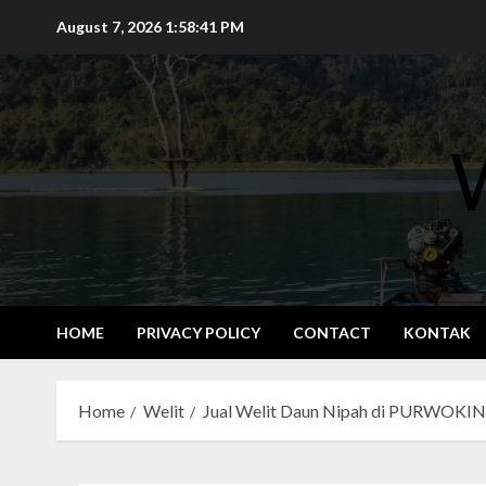
Skip
August 7, 2026
1:58:42 PM
to
content
HOME
PRIVACY POLICY
CONTACT
KONTAK
Home
Welit
Jual Welit Daun Nipah di PURWOKI