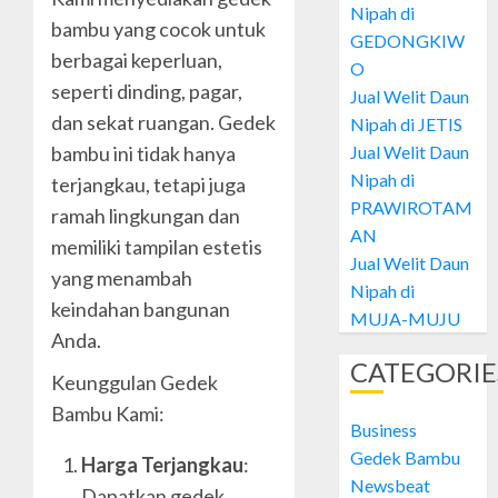
26, 2024
Nipah di
Daun
bambu yang cocok untuk
0
GEDONGKIW
Nipah
berbagai keperluan,
di
O
1
seperti dinding, pagar,
PATAN
Jual Welit Daun
dan sekat ruangan. Gedek
Nipah di JETIS
OCTOBER
Jual
Jual Welit Daun
28, 2024
bambu ini tidak hanya
Welit
Nipah di
terjangkau, tetapi juga
0
Daun
PRAWIROTAM
ramah lingkungan dan
Nipah
AN
di
memiliki tampilan estetis
2
Jual Welit Daun
GEDON
yang menambah
Nipah di
keindahan bangunan
OCTOBER
Jual
MUJA-MUJU
28, 2024
Anda.
Welit
0
Daun
CATEGORIE
Keunggulan Gedek
Nipah
Bambu Kami:
di
3
Business
JETIS
Gedek Bambu
Harga Terjangkau
:
OCTOBER
Newsbeat
Jual
Dapatkan gedek
28, 2024