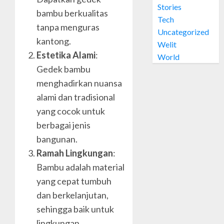
Stories
Welit
bambu berkualitas
0
Daun
Tech
tanpa menguras
Nipah
Uncategorized
di
kantong.
4
Welit
PRAWI
Estetika Alami
:
World
Gedek bambu
OCTOBER
Jual
28, 2024
menghadirkan nuansa
Welit
0
Daun
alami dan tradisional
Nipah
yang cocok untuk
di
5
berbagai jenis
MUJA-
bangunan.
MUJU
Ramah Lingkungan
:
OCTOBER
Bambu adalah material
26, 2024
yang cepat tumbuh
0
dan berkelanjutan,
sehingga baik untuk
lingkungan.