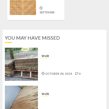
Sleman
SEPTEMBER
19, 2024
0
YOU MAY HAVE MISSED
Welit
Jual Welit Daun Nipah di
PATANGPULUHAN
OCTOBER 28, 2024
0
Welit
Jual Welit Daun Nipah di
GEDONGKIWO