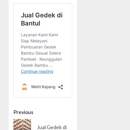
Post
Previous
navigation
Previous
Jual Gedek di