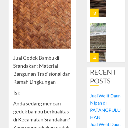
Nipah
di
3
JETIS
OCTOBER
Jual
28, 2024
Welit
0
Daun
Nipah
di
Jual Gedek Bambu di
4
PRAWI
Srandakan: Material
RECENT
Bangunan Tradisional dan
OCTOBER
Jual
28, 2024
POSTS
Ramah Lingkungan
Welit
0
Daun
Isi:
Nipah
Jual Welit Daun
di
5
Nipah di
Anda sedang mencari
MUJA-
PATANGPULU
gedek bambu berkualitas
MUJU
HAN
di Kecamatan Srandakan?
Jual
Jual Welit Daun
OCTOBER
Welit
Kami menyediakan gedek