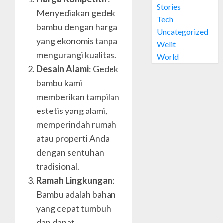
Stories
Welit
Menyediakan gedek
0
Daun
Tech
bambu dengan harga
Nipah
Uncategorized
di
yang ekonomis tanpa
4
Welit
PRAWI
mengurangi kualitas.
World
Desain Alami
: Gedek
OCTOBER
Jual
28, 2024
bambu kami
Welit
0
Daun
memberikan tampilan
Nipah
estetis yang alami,
di
5
memperindah rumah
MUJA-
atau properti Anda
MUJU
dengan sentuhan
OCTOBER
tradisional.
26, 2024
Ramah Lingkungan
:
0
Bambu adalah bahan
yang cepat tumbuh
dan dapat