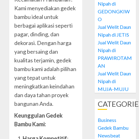
26, 2024
Nipah di
Daun
Kami menyediakan gedek
0
GEDONGKIW
Nipah
bambu ideal untuk
di
O
1
berbagai aplikasi seperti
PATAN
Jual Welit Daun
pagar, dinding, dan
Nipah di JETIS
OCTOBER
Jual
Jual Welit Daun
28, 2024
dekorasi. Dengan harga
Welit
Nipah di
yang bersaing dan
0
Daun
PRAWIROTAM
kualitas terjamin, gedek
Nipah
AN
di
bambu kami adalah pilihan
2
Jual Welit Daun
GEDON
yang tepat untuk
Nipah di
meningkatkan keindahan
OCTOBER
Jual
MUJA-MUJU
28, 2024
dan daya tahan proyek
Welit
0
Daun
CATEGORIE
bangunan Anda.
Nipah
Keunggulan Gedek
di
3
Business
JETIS
Bambu Kami:
Gedek Bambu
OCTOBER
Newsbeat
Jual
Harga Kompetitif
:
28, 2024