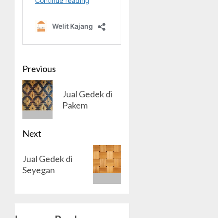
Post
Previous
navigation
Previous
Jual Gedek di
post:
Pakem
Next
Next
Jual Gedek di
post:
Seyegan