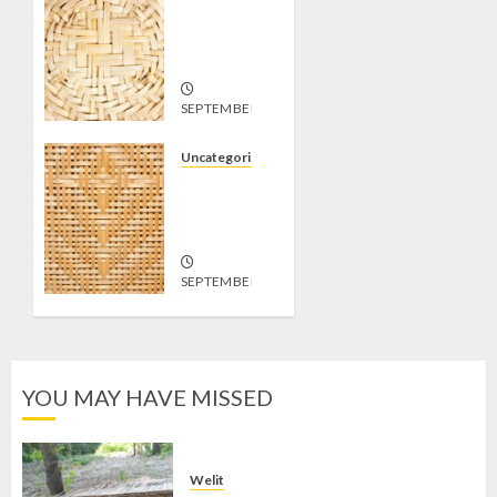
Jual
Gedek di
Tempel
SEPTEMBER
19, 2024
1
Uncategorized
Jual
Gedek di
Sleman
SEPTEMBER
19, 2024
0
YOU MAY HAVE MISSED
Welit