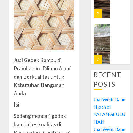
Nipah
di
3
JETIS
OCTOBER
Jual
28, 2024
Welit
0
Daun
Nipah
di
Jual Gedek Bambu di
4
PRAWI
Prambanan: Pilihan Alami
RECENT
dan Berkualitas untuk
OCTOBER
Jual
28, 2024
POSTS
Kebutuhan Bangunan
Welit
0
Daun
Anda
Nipah
Jual Welit Daun
Isi:
di
5
Nipah di
MUJA-
PATANGPULU
Sedang mencari gedek
MUJU
HAN
bambu berkualitas di
Jual
Jual Welit Daun
OCTOBER
Welit
Kecamatan Prambanan?