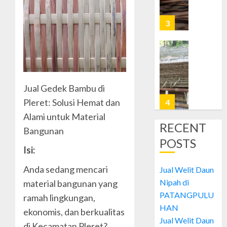
Nipah
di
3
JETIS
OCTOBER
Jual
28, 2024
Welit
0
Daun
Jual Gedek Bambu di
Nipah
di
Pleret: Solusi Hemat dan
4
PRAWI
Alami untuk Material
RECENT
Bangunan
OCTOBER
Jual
28, 2024
POSTS
Welit
Isi:
0
Daun
Nipah
Anda sedang mencari
Jual Welit Daun
di
5
Nipah di
material bangunan yang
MUJA-
PATANGPULU
ramah lingkungan,
MUJU
HAN
ekonomis, dan berkualitas
Jual
Jual Welit Daun
OCTOBER
Welit
di Kecamatan Pleret?