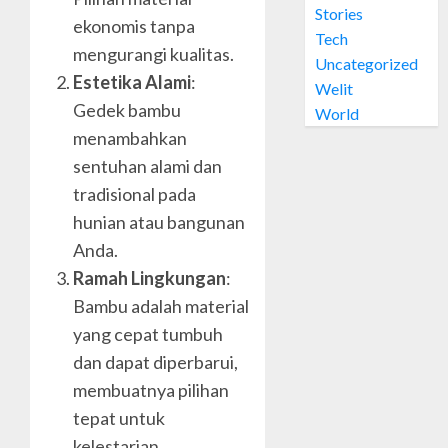
Stories
Welit
ekonomis tanpa
0
Daun
Tech
mengurangi kualitas.
Nipah
Uncategorized
di
Estetika Alami
:
4
Welit
PRAWI
Gedek bambu
World
menambahkan
OCTOBER
Jual
28, 2024
sentuhan alami dan
Welit
0
Daun
tradisional pada
Nipah
hunian atau bangunan
di
5
Anda.
MUJA-
Ramah Lingkungan
:
MUJU
Bambu adalah material
OCTOBER
yang cepat tumbuh
26, 2024
dan dapat diperbarui,
0
membuatnya pilihan
tepat untuk
kelestarian