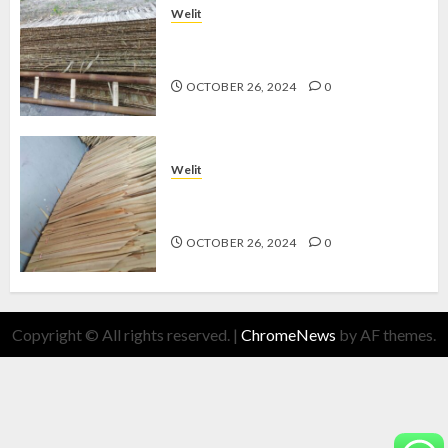
Welit
Jual Welit Daun Nipah di MUJA-
MUJU
OCTOBER 26, 2024
0
Welit
Jual Welit Daun Nipah di
BROTOKUSUMAN
OCTOBER 26, 2024
0
Copyright © All rights reserved.
|
ChromeNews
by AF themes.