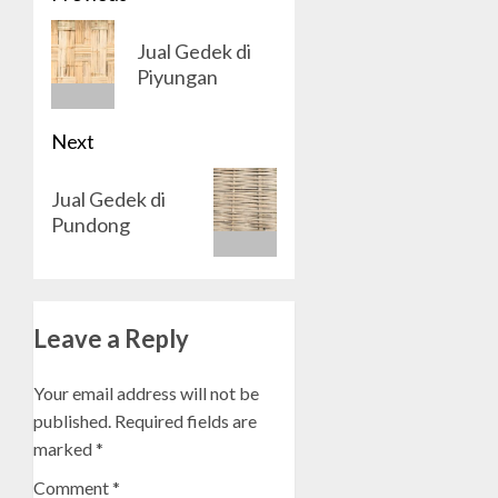
navigation
Previous
Jual Gedek di
post:
Piyungan
Next
Next
Jual Gedek di
post:
Pundong
Leave a Reply
Your email address will not be
published.
Required fields are
marked
*
Comment
*