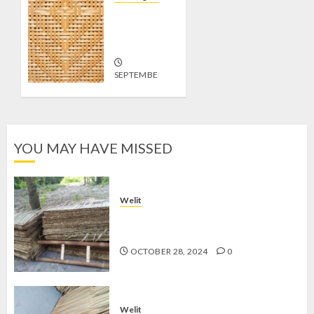
Jual
Gedek di
Sleman
SEPTEMBER
19, 2024
0
YOU MAY HAVE MISSED
Welit
Jual Welit Daun Nipah di
PATANGPULUHAN
OCTOBER 28, 2024
0
Welit