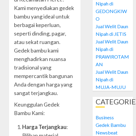
26, 2024
Nipah di
Daun
Kami menyediakan gedek
0
GEDONGKIW
Nipah
bambu yang ideal untuk
di
O
1
berbagai keperluan,
PATAN
Jual Welit Daun
seperti dinding, pagar,
Nipah di JETIS
OCTOBER
Jual
Jual Welit Daun
28, 2024
atau sekat ruangan.
Welit
Nipah di
Gedek bambu kami
0
Daun
PRAWIROTAM
menghadirkan nuansa
Nipah
AN
di
tradisional yang
2
Jual Welit Daun
GEDON
mempercantik bangunan
Nipah di
Anda dengan harga yang
OCTOBER
Jual
MUJA-MUJU
28, 2024
sangat terjangkau.
Welit
0
Daun
CATEGORIE
Keunggulan Gedek
Nipah
Bambu Kami:
di
3
Business
JETIS
Gedek Bambu
Harga Terjangkau
:
OCTOBER
Newsbeat
Jual
Pilihan material
28, 2024