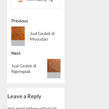
Post
Previous
navigation
Previous
Jual Gedek di
post:
Moyudan
Next
Next
Jual Gedek di
post:
Ngemplak
Leave a Reply
Your email address will not be