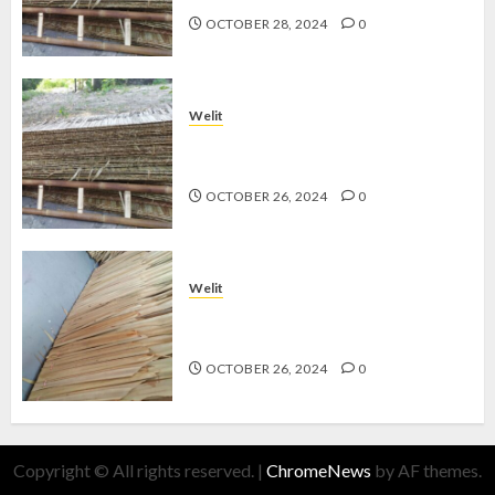
OCTOBER 28, 2024
0
Welit
Jual Welit Daun Nipah di MUJA-
MUJU
OCTOBER 26, 2024
0
Welit
Jual Welit Daun Nipah di
BROTOKUSUMAN
OCTOBER 26, 2024
0
Copyright © All rights reserved.
|
ChromeNews
by AF themes.