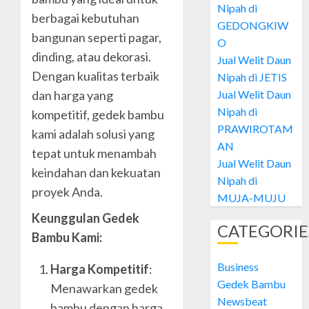
26, 2024
Nipah di
Daun
berbagai kebutuhan
0
GEDONGKIW
Nipah
bangunan seperti pagar,
di
O
1
dinding, atau dekorasi.
PATAN
Jual Welit Daun
Dengan kualitas terbaik
Nipah di JETIS
OCTOBER
Jual
Jual Welit Daun
28, 2024
dan harga yang
Welit
Nipah di
kompetitif, gedek bambu
0
Daun
PRAWIROTAM
kami adalah solusi yang
Nipah
AN
di
tepat untuk menambah
2
Jual Welit Daun
GEDON
keindahan dan kekuatan
Nipah di
proyek Anda.
OCTOBER
Jual
MUJA-MUJU
28, 2024
Welit
Keunggulan Gedek
0
Daun
CATEGORIE
Bambu Kami:
Nipah
di
3
Business
Harga Kompetitif
:
JETIS
Gedek Bambu
Menawarkan gedek
OCTOBER
Newsbeat
Jual
bambu dengan harga
28, 2024