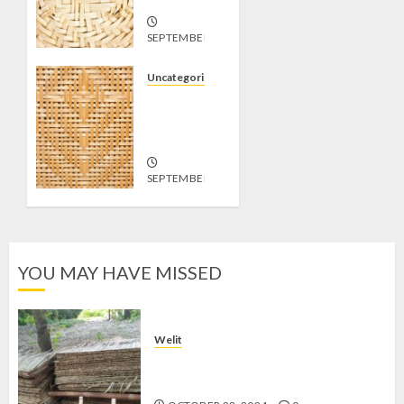
SEPTEMBER
19, 2024
1
Uncategorized
Jual
Gedek di
Sleman
SEPTEMBER
19, 2024
0
YOU MAY HAVE MISSED
Welit
Jual Welit Daun Nipah di
PATANGPULUHAN