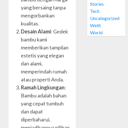
Stories
Welit
yang bersaing tanpa
0
Daun
Tech
mengorbankan
Nipah
Uncategorized
di
kualitas.
4
Welit
PRAWI
Desain Alami
: Gedek
World
bambu kami
OCTOBER
Jual
28, 2024
memberikan tampilan
Welit
0
Daun
estetis yang elegan
Nipah
dan alami,
di
5
memperindah rumah
MUJA-
atau properti Anda.
MUJU
Ramah Lingkungan
:
OCTOBER
Bambu adalah bahan
26, 2024
yang cepat tumbuh
0
dan dapat
diperbaharui,
menjadikannya pilihan