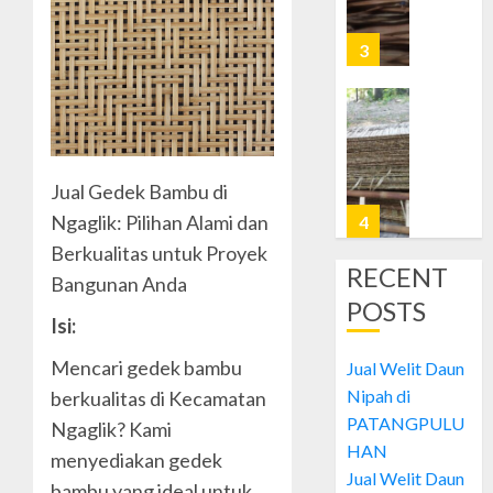
Nipah
di
3
JETIS
OCTOBER
Jual
28, 2024
Welit
0
Daun
Jual Gedek Bambu di
Nipah
di
Ngaglik: Pilihan Alami dan
4
PRAWI
Berkualitas untuk Proyek
RECENT
Bangunan Anda
OCTOBER
Jual
28, 2024
POSTS
Welit
Isi:
0
Daun
Nipah
Mencari gedek bambu
Jual Welit Daun
di
5
Nipah di
berkualitas di Kecamatan
MUJA-
PATANGPULU
Ngaglik? Kami
MUJU
HAN
menyediakan gedek
Jual
Jual Welit Daun
OCTOBER
Welit
bambu yang ideal untuk