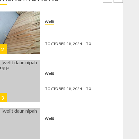
1
Welit
Jual Welit Daun Nipah di
GEDONGKIWO
OCTOBER 28, 2024
0
2
Welit
Jual Welit Daun Nipah di JETIS
OCTOBER 28, 2024
0
3
Welit
Jual Welit Daun Nipah di
PRAWIROTAMAN