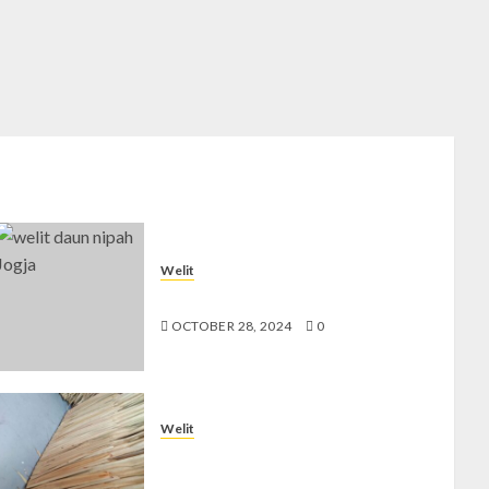
Welit
Jual Welit Daun Nipah di JETIS
OCTOBER 28, 2024
0
Welit
Jual Welit Daun Nipah di
BROTOKUSUMAN