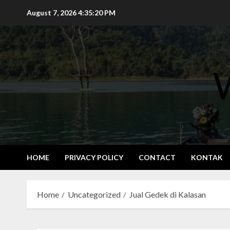
Skip
August 7, 2026
4:35:21 PM
to
content
HOME
PRIVACY POLICY
CONTACT
KONTAK
Home
Uncategorized
Jual Gedek di Kalasan