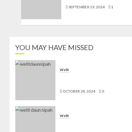
SEPTEMBER 19, 2024
1
YOU MAY HAVE MISSED
Welit
Jual Welit Daun Nipah di
PATANGPULUHAN
OCTOBER 28, 2024
0
Welit
Jual Welit Daun Nipah di
PRAWIROTAMAN