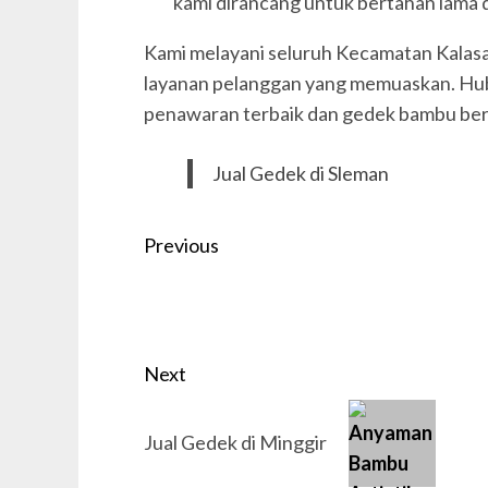
kami dirancang untuk bertahan lama d
Kami melayani seluruh Kecamatan Kalas
layanan pelanggan yang memuaskan. Hu
penawaran terbaik dan gedek bambu ber
Jual Gedek di Sleman
Post
Previous
navigation
Previous
post:
Next
Next
Jual Gedek di Minggir
post: