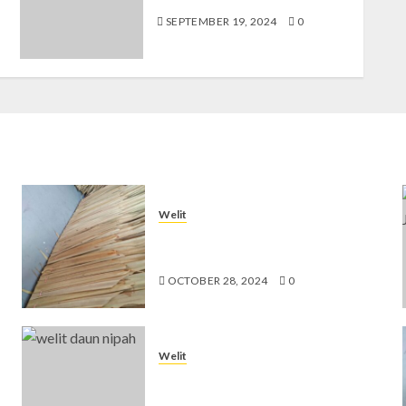
SEPTEMBER 19, 2024
0
Welit
Jual Welit Daun Nipah di
GEDONGKIWO
OCTOBER 28, 2024
0
Welit
Jual Welit Daun Nipah di MUJA-
MUJU